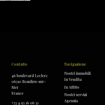
Contatto
Navigazione
Nostri immobili
46 boulevard Leclerc
In Vendita
06310 Beaulieu-sur-
In Affitto
Mer
France
Nostri servizi
Agenzia
+33 4 93 16 06 31